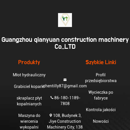
Guangzhou qianyuan construction machinery
Co,.LTD
Produkty
Szybkie Linki
Młot hydrauliczny
Profil
przedsiębiorstwa
chentilly87@gmail.com
Grabiciel koparki
Wycieczka po
86-180-1189-
skraplacz płyt
fabryce
7808
kopalnianych
Kontrola jakości
108, Budynek 3,
Maszyna do
Jiye Construction
wiercenia
Nowości
Machinery City, 138
wykopalni