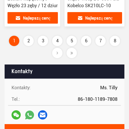
Węzło 23 zęby / 12 dziur
Kobelco SK210LC-10
Najlepszą cenę
Najlepszą cenę
1
2
3
4
5
6
7
8
Kontakty
Kontakty:
Ms. Tilly
Tel.:
86-180-1189-7808