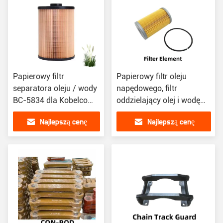
Papierowy filtr
Papierowy filtr oleju
separatora oleju / wody
napędowego, filtr
BC-5834 dla Kobelco
oddzielający olej i wodę
SK210LC-10
JC-7015 dla Komatsu
Najlepszą cenę
Najlepszą cenę
PC30R-7