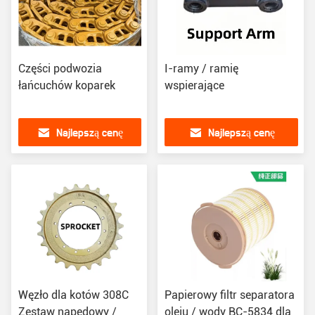
Części podwozia
I-ramy / ramię
łańcuchów koparek
wspierające
Najlepszą cenę
Najlepszą cenę
Węzło dla kotów 308C
Papierowy filtr separatora
Zestaw napędowy /
oleju / wody BC-5834 dla