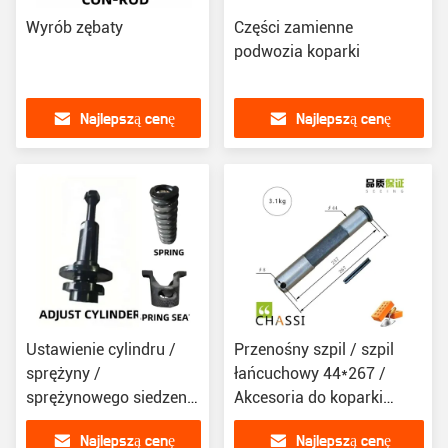
Wyrób zębaty
Części zamienne
podwozia koparki
Najlepszą cenę
Najlepszą cenę
Ustawienie cylindru /
Przenośny szpil / szpil
sprężyny /
łańcuchowy 44*267 /
sprężynowego siedzenia
Akcesoria do koparki
dla podwozia koparki
stosowane do Komatsu
Najlepszą cenę
Najlepszą cenę
PC270-7