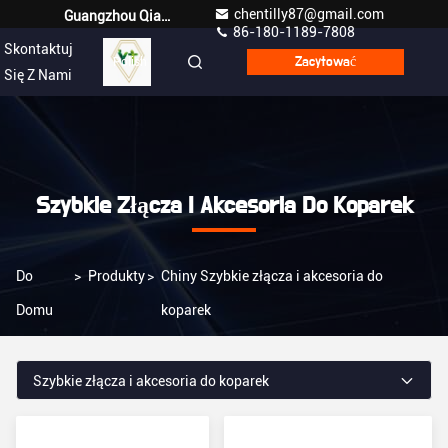
chentilly87@gmail.com
Guangzhou Qianyuan Construction Machinery Co,.LTD
86-180-1189-7808
Skontaktuj
Polish
Zacytować
Się Z Nami
Szybkie Złącza I Akcesoria Do Koparek
Do
>
Produkty
>
Chiny Szybkie złącza i akcesoria do
Domu
koparek
Szybkie złącza i akcesoria do koparek