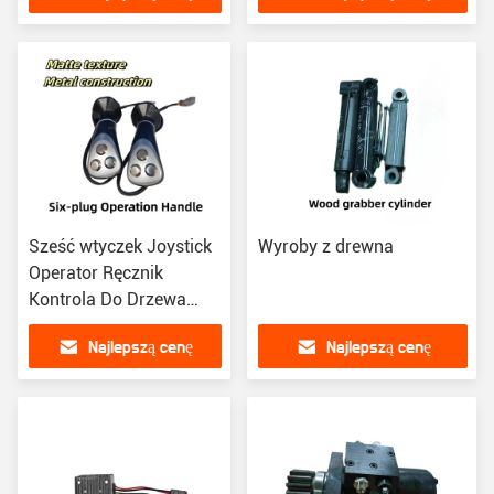
Sześć wtyczek Joystick
Wyroby z drewna
Operator Ręcznik
Kontrola Do Drzewa
Grabber / Narzędzia
Najlepszą cenę
Najlepszą cenę
Grab Steel Machine