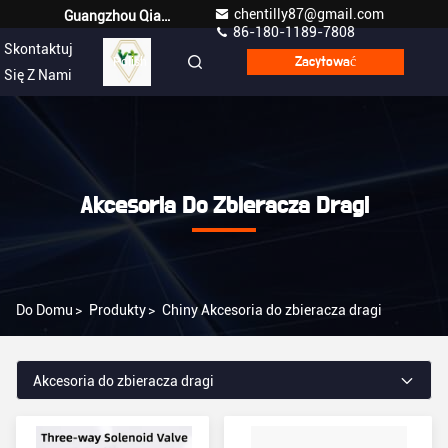
chentilly87@gmail.com
Guangzhou Qianyuan Construction Machinery Co,.LTD
86-180-1189-7808
Skontaktuj
Polish
Zacytować
Się Z Nami
Akcesoria Do Zbieracza Dragi
Do Domu
>
Produkty
>
Chiny Akcesoria do zbieracza dragi
Akcesoria do zbieracza dragi