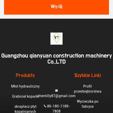
Wyślij
Guangzhou qianyuan construction machinery
Co,.LTD
Produkty
Szybkie Linki
Młot hydrauliczny
Profil
przedsiębiorstwa
chentilly87@gmail.com
Grabiciel koparki
Wycieczka po
86-180-1189-
skraplacz płyt
fabryce
7808
kopalnianych