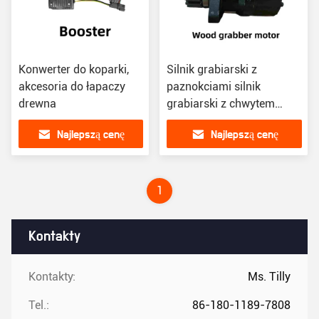
Konwerter do koparki,
Silnik grabiarski z
akcesoria do łapaczy
paznokciami silnik
drewna
grabiarski z chwytem
silnik do sklepów z
Najlepszą cenę
Najlepszą cenę
materiałami budowlanymi
1
Kontakty
Kontakty:
Ms. Tilly
Tel.:
86-180-1189-7808