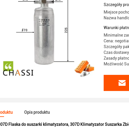
Szczegóły pr
Miejsce poch
Nazwa handlo
Warunki płatn
Minimalne za
Cena: negotia
Szczegóły pa
Czas dostawy:
Zasady płatno
Możliwość Sup
roduktu
Opis produktu
07D Flaska do suszarki klimatyzatora
,
307D Klimatyzator Suszarka Zbio