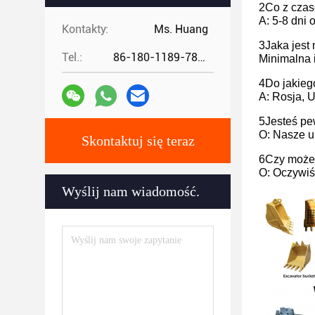
2Co z cza
A: 5-8 dni 
Kontakty:
Ms. Huang
3Jaka jest
Tel.:
86-180-1189-7808
Minimalna 
4Do jakieg
A: Rosja, U
5Jesteś pe
O: Nasze u
Skontaktuj się teraz
6Czy możes
O: Oczywiś
Wyślij nam wiadomość.