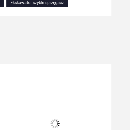
Ekskawator szybki sprzęgacz