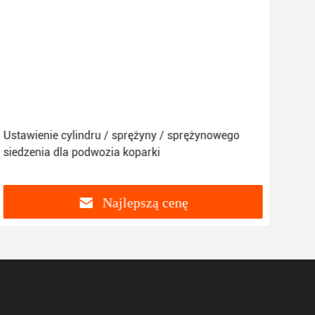
Ustawienie cylindru / sprężyny / sprężynowego
Prze
siedzenia dla podwozia koparki
Akc
PC2
Najlepszą cenę