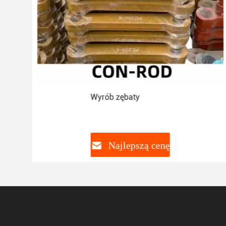
ący
Wyrób zębaty
Najlepszą cenę