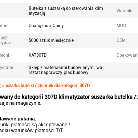
Butelka z suszarką do sterowania klim
Warunki:
atyzacją
alne:
Guangzhou, Chiny
MOQ:
ność
5000 sztuk miesięcznie
OEM:
cyjna:
edni:
KAT307D
Opakowani
ystane
Sklep z materiałami budowlanymi, wa
:
rsztat naprawczy, plac budowy
, suszarka butelki / zbiornik dla kategorii 307D
wany do kategorii 307D klimatyzator suszarka butelka / 
zaje na magazynie.
dawane pytania:
runki płatności są akceptowane?
adku warunków płatności T/T.