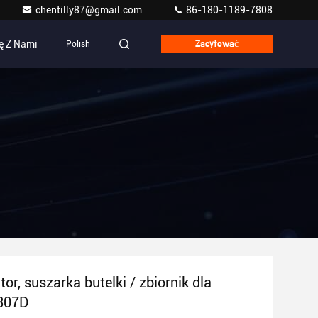
chentilly87@gmail.com
86-180-1189-7808
ę Z Nami
Polish
Zacytować
or, suszarka butelki / zbiornik dla
 307D