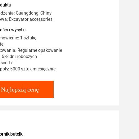
oduktu
odzenia: Guangdong, Chiny
wa: Excavator accessories
ości i wysyłki
mówienie: 1 sztukę
te
kowania: Regularne opakowanie
 5-8 dni roboczych
ści: T/T
ply: 5000 sztuk miesięcznie
Najlepszą cenę
rnik butelki