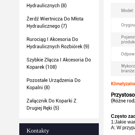
Hydraulicznych
(8)
Model:
Żerdź Wiertnicza Do Młota
Orygin
Hydraulicznego
(7)
Pojem
Rurociąg I Akcesoria Do
produk
Hydraulicznych Rozbiórek
(9)
Odpowi
Szybkie Złącza I Akcesoria Do
Wykorz
Koparek
(108)
branże
Pozostałe Urządzenia Do
Klimatyzator
Kopalni
(8)
Przystoso
Załącznik Do Koparki Z
(Różne rod
Drugiej Ręki
(5)
Często za
1
:
Jakie wa
A: W przyp
Kontakty