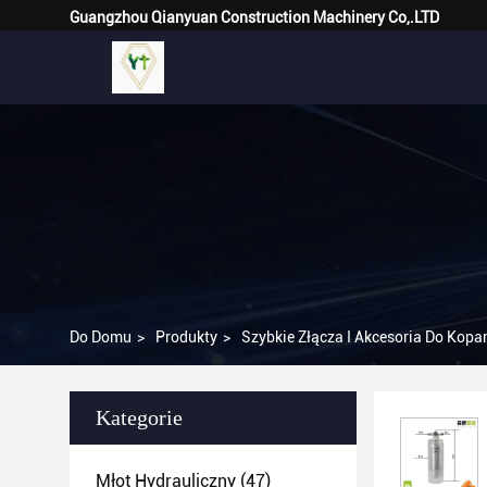
Guangzhou Qianyuan Construction Machinery Co,.LTD
Do Domu
>
Produkty
>
Szybkie Złącza I Akcesoria Do Kopa
Kategorie
Młot Hydrauliczny
(47)