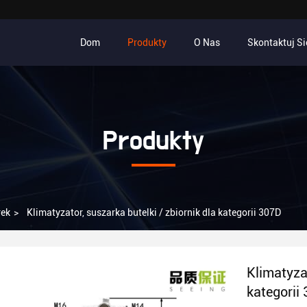
Dom
Produkty
O Nas
Skontaktuj Si
Produkty
rek
>
Klimatyzator, suszarka butelki / zbiornik dla kategorii 307D
Klimatyzat
kategorii