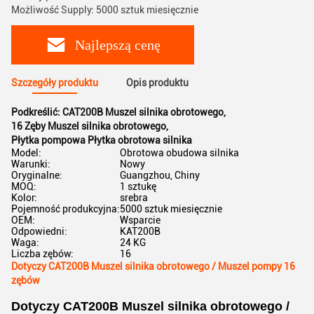
Możliwość Supply: 5000 sztuk miesięcznie
Najlepszą cenę
Szczegóły produktu
Opis produktu
Podkreślić:
CAT200B Muszel silnika obrotowego
,
16 Zęby Muszel silnika obrotowego
,
Płytka pompowa Płytka obrotowa silnika
Model:
Obrotowa obudowa silnika
Warunki:
Nowy
Oryginalne:
Guangzhou, Chiny
MOQ:
1 sztukę
Kolor:
srebra
Pojemność produkcyjna:
5000 sztuk miesięcznie
OEM:
Wsparcie
Odpowiedni:
KAT200B
Waga:
24 KG
Liczba zębów:
16
Dotyczy CAT200B Muszel silnika obrotowego / Muszel pompy 16
zębów
Dotyczy CAT200B Muszel silnika obrotowego /