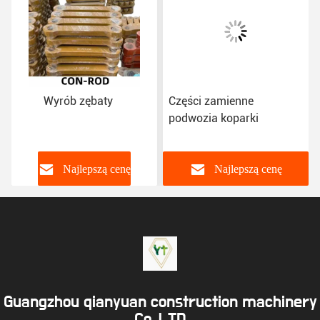
Wyrób zębaty
Części zamienne
podwozia koparki
Najlepszą cenę
Najlepszą cenę
Guangzhou qianyuan construction machinery
Co,.LTD