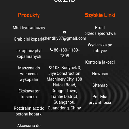
Produkty
Szybkie Linki
Młot hydrauliczny
Profil
przedsiębiorstwa
chentilly87@gmail.com
Grabiciel koparki
Wycieczka po
86-180-1189-
skraplacz płyt
fabryce
7808
kopalnianych
Kontrola jakości
108, Budynek 3,
Maszyna do
Jiye Construction
wiercenia
Nowości
Machinery City, 138
wykopalni
Huicai Road,
Sitemap
Dongpu Town,
Ekskawator
Tianhe District,
kosiarka
Polityka
Guangzhou,
prywatności
Guangdong, Chiny
Rozdrabniacz do
betonu koparki
Akcesoria do