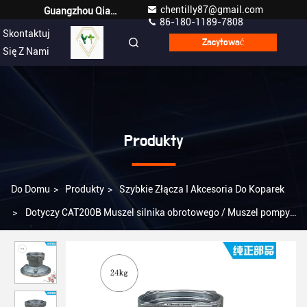
chentilly87@gmail.com
Guangzhou Qianyuan Construction Machinery Co,.LTD
86-180-1189-7808
Skontaktuj
Polish
Zacytować
Się Z Nami
Produkty
Do Domu
>
Produkty
>
Szybkie Złącza I Akcesoria Do Koparek
>
Dotyczy CAT200B Muszel silnika obrotowego / Muszel pompy
16 zębów