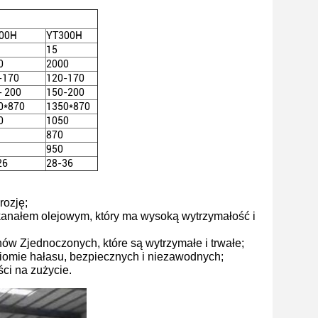
00H
YT300H
15
0
2000
-170
120-170
- 200
150-200
0*870
1350*870
0
1050
870
950
26
28-36
rozję;
kanałem olejowym, który ma wysoką wytrzymałość i
ów Zjednoczonych, które są wytrzymałe i trwałe;
ziomie hałasu, bezpiecznych i niezawodnych;
ci na zużycie.