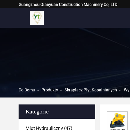
Guangzhou Qianyuan Construction Machinery Co,.LTD
Do Domu
>
Produkty
>
Skraplacz Płyt Kopalnianych
>
Wyr
Kategorie
Młot Hydrauliczny
(47)