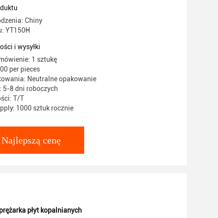
oduktu
dzenia: Chiny
u: YT150H
ości i wysyłki
mówienie: 1 sztukę
00 per pieces
kowania: Neutralne opakowanie
 5-8 dni roboczych
ści: T/T
ply: 1000 sztuk rocznie
Najlepszą cenę
rężarka płyt kopalnianych