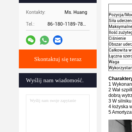
Kontakty:
Ms. Huang
Pozycja/Mo
Siła uderze
Tel.:
86-180-1189-7808
Maksymalne
Ilość zużyte
Ciśnienie
Obszar uder
Całkowita w
Łączna szer
Skontaktuj się teraz
Waga
Wykorzystan
Charakter
Wyślij nam wiadomość.
1 Wykonana 
2 Wał szpi
dobrą wytr
3 W silnik
4 łożyska 
5 Amortyzat