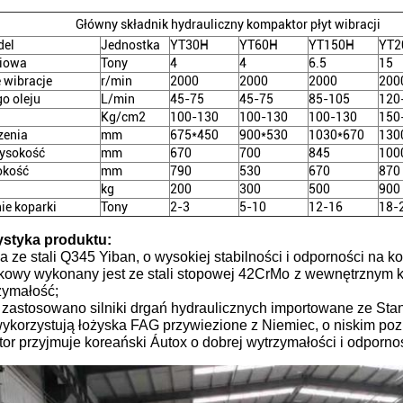
Główny składnik hydrauliczny kompaktor płyt wibracji
del
Jednostka
YT30H
YT60H
YT150H
YT2
niowa
Tony
4
4
6.5
15
 wibracje
r/min
2000
2000
2000
200
go oleju
L/min
45-75
45-75
85-105
120
Kg/cm2
100-130
100-130
100-130
150
zenia
mm
675*450
900*530
1030*670
130
ysokość
mm
670
700
845
100
okość
mm
790
530
670
870
kg
200
300
500
900
ie koparki
Tony
2-3
5-10
12-16
18-
ystyka produktu:
ze stali Q345 Yiban, o wysokiej stabilności i odporności na ko
lkowy wykonany jest ze stali stopowej 42CrMo z wewnętrznym 
zymałość;
u zastosowano silniki drgań hydraulicznych importowane ze Stan
wykorzystują łożyska FAG przywiezione z Niemiec, o niskim po
or przyjmuje koreański Áutox o dobrej wytrzymałości i odpornoś