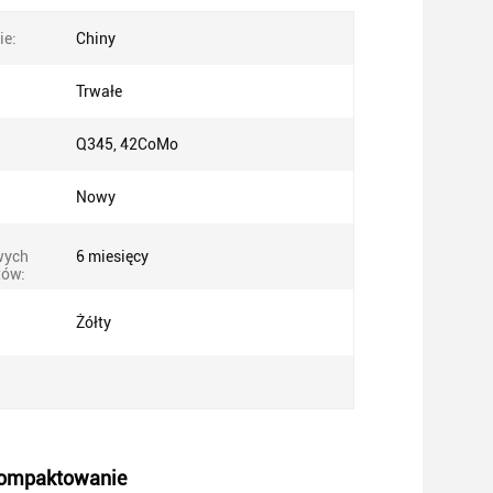
ie:
Chiny
Trwałe
Q345, 42CoMo
Nowy
wych
6 miesięcy
ów:
Żółty
 kompaktowanie