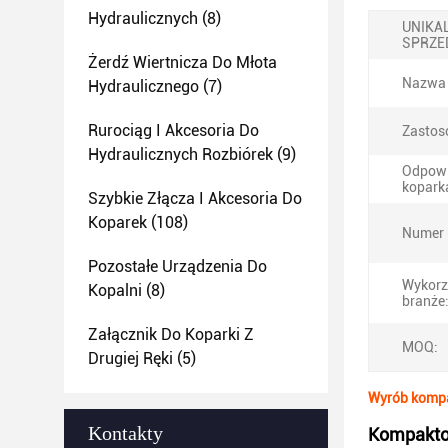
Hydraulicznych
(8)
UNIKA
SPRZE
Żerdź Wiertnicza Do Młota
Nazwa 
Hydraulicznego
(7)
Rurociąg I Akcesoria Do
Zastos
Hydraulicznych Rozbiórek
(9)
Odpowi
koparka
Szybkie Złącza I Akcesoria Do
Koparek
(108)
Numer 
Pozostałe Urządzenia Do
Wykorz
Kopalni
(8)
branże
Załącznik Do Koparki Z
MOQ:
Drugiej Ręki
(5)
Wyrób kompa
Kontakty
Kompaktor