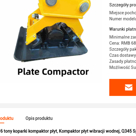
Szczegóły pr
Miejsce pocho
Numer model
Warunki płatn
Minimalne za
Cena: RMB 68
Szczegóły pa
Czas dostawy:
Zasady płatno
Możliwość Sup
roduktu
Opis produktu
6 tony koparki kompaktor płyt
,
Kompaktor płyt wibracji wodnej
,
Q345 Sp