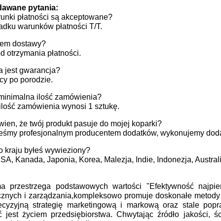
dawane pytania:
runki płatności są akceptowane?
adku warunków płatności T/T.
sem dostawy?
od otrzymania płatności.
a jest gwarancja?
cy po porodzie.
 minimalna ilość zamówienia?
ilość zamówienia wynosi 1 sztukę.
wien, że twój produkt pasuje do mojej koparki?
steśmy profesjonalnym producentem dodatków, wykonujemy doda
o kraju byłeś wywieziony?
SA, Kanada, Japonia, Korea, Malezja, Indie, Indonezja, Australi
a przestrzega podstawowych wartości "Efektywność najpier
cznych i zarządzania,kompleksowo promuje doskonałe metody 
cyzyjną strategię marketingową i markową oraz stale popra
jest życiem przedsiębiorstwa. Chwytając źródło jakości, śc