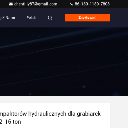
chentilly87@gmail.com
86-180-1189-7808
ę Z Nami
Polish
Zacytować
paktorów hydraulicznych dla grabiarek
12-16 ton