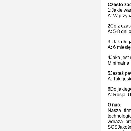
Często za
1
:
Jakie wa
A: W przyp
2Co z cza
A: 5-8 dni 
3: Jak dług
A: 6 miesię
4Jaka jest
Minimalna 
5Jesteś pe
A: Tak, je
6Do jakieg
A: Rosja, U
O nas:
Nasza firm
technologi
wdraża pre
SGSJakość 