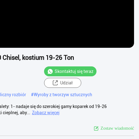
Chisel, kostium 19-26 Ton
Skontaktuj się teraz
Udział
iczny rozbiór
#
Wyroby z tworzyw sztucznych
lety: 1- nadaje się do szerokiej gamy koparek od 19-26
cieplnej, aby...
Zobacz więcej
Zostaw wiadomość