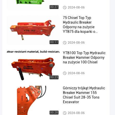
Młot hydrauliczny
00:27
2024-08-06
75 Chisel Top Typ
Hydraulic Breaker
Odporny na zużycie
YTB75 dla koparki o
pojemności 6-8 ton
Młot hydrauliczny
00:11
2024-08-06
YTB100 Top Typ Hydraulic
Breaker Hammer Odporny
na zużycie 100 Chisel
Młot hydrauliczny
2024-08-06
00:23
Górniczy trójkąt Hydraulic
Breaker Hammer 155
Chisel Suit 28-35 Tons
Excavator
Młot hydrauliczny
00:28
2024-08-06