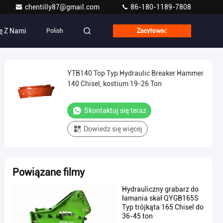
chentilly87@gmail.com
86-180-1189-7808
ę Z Nami
Polish
Zacytować
YTB140 Top Typ Hydraulic Breaker Hammer
140 Chisel, kostium 19-26 Ton
Skontaktuj się teraz
Dowiedz się więcej
Powiązane filmy
Hydrauliczny grabarz do
łamania skał QYGB165S
Typ trójkąta 165 Chisel do
36-45 ton