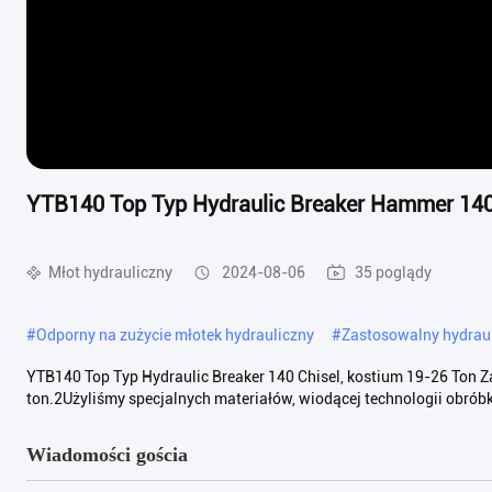
YTB140 Top Typ Hydraulic Breaker Hammer 140 
Młot hydrauliczny
2024-08-06
35 poglądy
#
Odporny na zużycie młotek hydrauliczny
#
Zastosowalny hydraul
YTB140 Top Typ Hydraulic Breaker 140 Chisel, kostium 19-26 Ton Za
ton.2Użyliśmy specjalnych materiałów, wiodącej technologii obróbki 
Wiadomości gościa