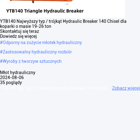
YTB140 Najwyższy typ / trójkąt Hydraulic Breaker 140 Chisel dla
koparki o masie 19-26 ton
Skontaktuj się teraz
Dowiedz się więcej
#
Odporny na zużycie młotek hydrauliczny
#
Zastosowalny hydrauliczny rozbiór
#
Wyroby z tworzyw sztucznych
Młot hydrauliczny
2024-08-06
35 poglądy
YTB140 Top Typ / Trójkąt Hydraulic Breaker 140 Chisel,
Zobacz więcej
Suit 19-26 Ton YTB140 Górny typ / trójkątny hydrauliczny rozbiór TYP
TOP HYDRAULICZNY BRUKER Pozycja/Model Jednostka YTB45T
YTB68/70T YTB75T ...
Zobacz więcej
Wiadomości gościa
Zostaw wiadomość