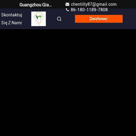
chentilly87@gmail.com
Guangzhou Qianyuan Construction Machinery Co,.LTD
86-180-1189-7808
Skontaktuj
Polish
Zacytować
Się Z Nami