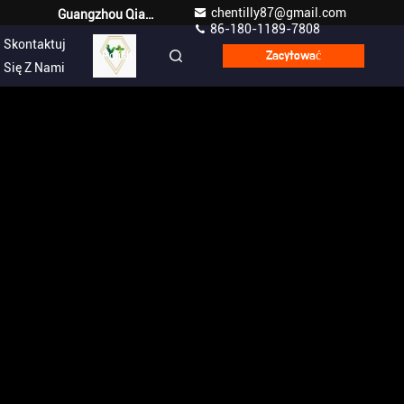
chentilly87@gmail.com
Guangzhou Qianyuan Construction Machinery Co,.LTD
86-180-1189-7808
Skontaktuj
Polish
Zacytować
Się Z Nami