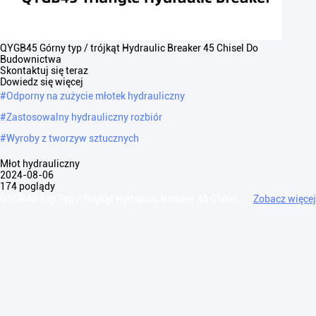
QYGB45 Górny typ / trójkąt Hydraulic Breaker 45 Chisel Do
Budownictwa
Skontaktuj się teraz
Dowiedz się więcej
#
Odporny na zużycie młotek hydrauliczny
#
Zastosowalny hydrauliczny rozbiór
#
Wyroby z tworzyw sztucznych
Młot hydrauliczny
2024-08-06
174 poglądy
QYGB45 Top Typ / Trójkąt Hydraulic Breaker 45 Chisel,
Zobacz więcej
Suit 1,2-3,0 Ton QYGB45 Górny typ / trójkąt hydrauliczny QYGBTYP
TOP HYDRAULICZNY BRUKER Pozycja/Model Jednostka 45T 68/70T
75T 85T 100T 135T 140T ...
Zobacz więcej
Wiadomości gościa
Zostaw wiadomość