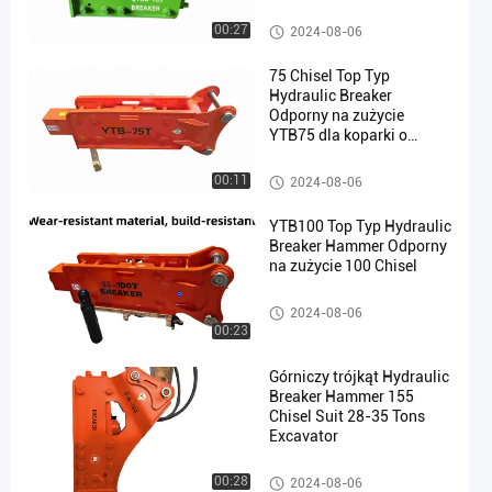
Młot hydrauliczny
00:27
2024-08-06
75 Chisel Top Typ
Hydraulic Breaker
Odporny na zużycie
YTB75 dla koparki o
en
pojemności 6-8 ton
Młot hydrauliczny
00:11
2024-08-06
YTB100 Top Typ Hydraulic
Breaker Hammer Odporny
na zużycie 100 Chisel
Młot hydrauliczny
2024-08-06
00:23
Górniczy trójkąt Hydraulic
Breaker Hammer 155
Chisel Suit 28-35 Tons
Excavator
Młot hydrauliczny
00:28
2024-08-06