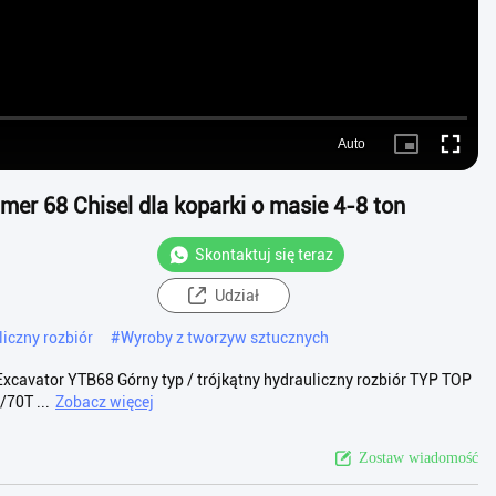
Auto
Picture-
Fullscre
in-
Picture
er 68 Chisel dla koparki o masie 4-8 ton
Skontaktuj się teraz
Udział
iczny rozbiór
#
Wyroby z tworzyw sztucznych
 Excavator YTB68 Górny typ / trójkątny hydrauliczny rozbiór TYP TOP
70T ...
Zobacz więcej
Zostaw wiadomość