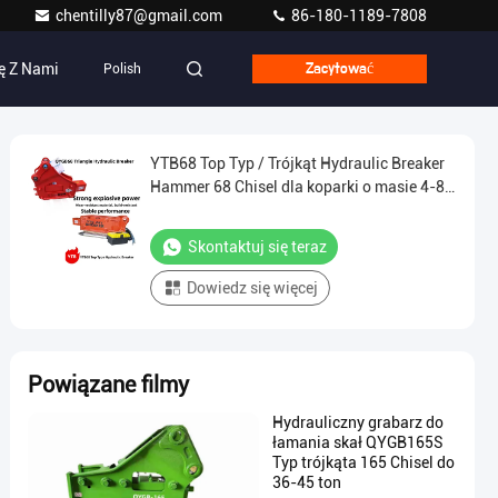
chentilly87@gmail.com
86-180-1189-7808
ę Z Nami
Polish
Zacytować
YTB68 Top Typ / Trójkąt Hydraulic Breaker
Hammer 68 Chisel dla koparki o masie 4-8
ton
Skontaktuj się teraz
Dowiedz się więcej
Powiązane filmy
Hydrauliczny grabarz do
łamania skał QYGB165S
Typ trójkąta 165 Chisel do
36-45 ton