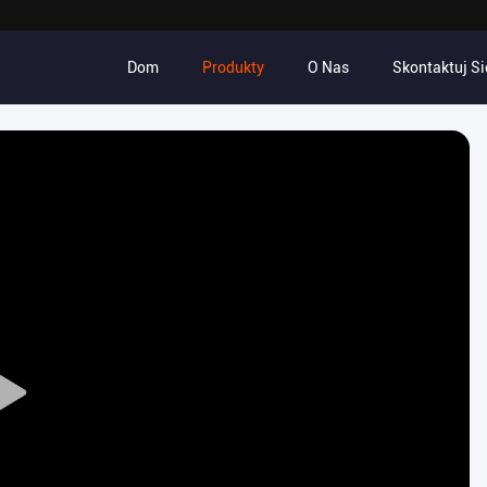
Dom
Produkty
O Nas
Skontaktuj Si
Play
Video