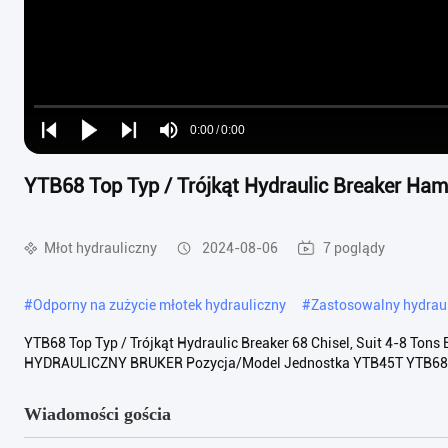
Loaded
:
0%
0:00
/
0:00
Play
Play
Play
Mute
Current
Duration
next
next
YTB68 Top Typ / Trójkąt Hydraulic Breaker Hamm
Time
Młot hydrauliczny
2024-08-06
7 poglądy
#
Odporny na zużycie młotek hydrauliczny
#
Zastosowalny hydraul
YTB68 Top Typ / Trójkąt Hydraulic Breaker 68 Chisel, Suit 4-8 Tons
HYDRAULICZNY BRUKER Pozycja/Model Jednostka YTB45T YTB68/
Wiadomości gościa