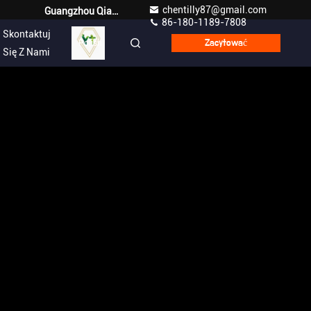
chentilly87@gmail.com
Guangzhou Qianyuan Construction Machinery Co,.LTD
86-180-1189-7808
Skontaktuj
Polish
Zacytować
Się Z Nami