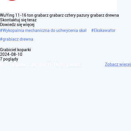
WuYing 11-16 ton grabarz grabarz cztery pazury grabarz drewna
Skontaktuj się teraz
Dowiedz się więcej
#
Wykopalnia mechaniczna do uchwycenia skał
#
Ekskawator
#
grabiacz drewna
Grabiciel koparki
2024-08-10
7 poglądy
WuYing grabarz, garnitur 11-16 ton grabarz,
Zobacz więcej
czterokłowy grabarz drewna Nasza firma przestrzega podstawowych
wartości "Efektywność najpierw, technologia wiodąca", przestrzega
innowacji technologicznych ...
Zobacz więcej
Wiadomości gościa
Zostaw wiadomość
Slide up to Next